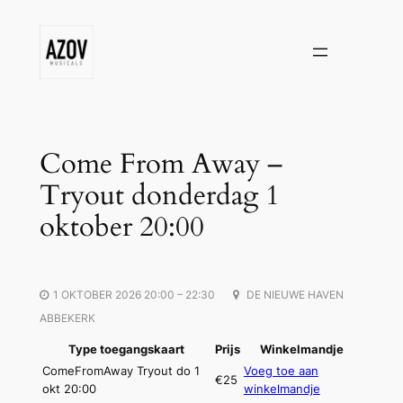
Ga
naar
de
inhoud
Come From Away –
Tryout donderdag 1
oktober 20:00
1 OKTOBER 2026 20:00 – 22:30
DE NIEUWE HAVEN
ABBEKERK
Type toegangskaart
Prijs
Winkelmandje
ComeFromAway Tryout do 1
Voeg toe aan
€25
okt 20:00
winkelmandje