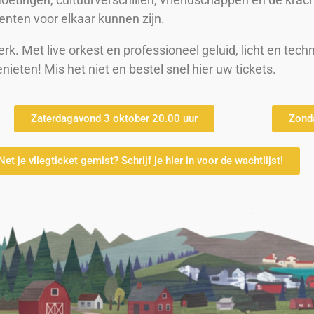
enten voor elkaar kunnen zijn.
rk. Met live orkest en professioneel geluid, licht en tec
eten! Mis het niet en bestel snel hier uw tickets.
Zaterdagavond 3 oktober 20.00 uur
Zond
Net je vliegticket gemist? Schrijf je hier in voor de wachtlijst!