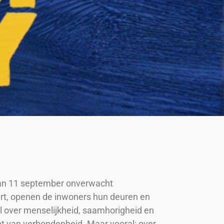
 van 11 september onverwacht
ert, openen de inwoners hun deuren en
al over menselijkheid, saamhorigheid en
t van verbondenheid. Maar vooral: over