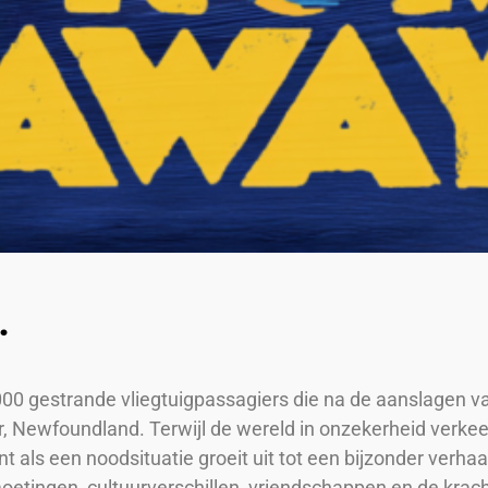
.
000 gestrande vliegtuigpassagiers die na de aanslagen
r, Newfoundland. Terwijl de wereld in onzekerheid verke
 als een noodsituatie groeit uit tot een bijzonder verha
etingen, cultuurverschillen, vriendschappen en de krach